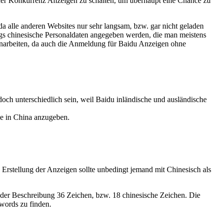
oher Konkurrenz Anzeigen zu schalten, um überhaupt eine Chance zu
a alle anderen Websites nur sehr langsam, bzw. gar nicht geladen
ngs chinesische Personaldaten angegeben werden, die man meistens
enarbeiten, da auch die Anmeldung für Baidu Anzeigen ohne
h unterschiedlich sein, weil Baidu inländische und ausländische
se in China anzugeben.
stellung der Anzeigen sollte unbedingt jemand mit Chinesisch als
 der Beschreibung 36 Zeichen, bzw. 18 chinesische Zeichen. Die
words zu finden.