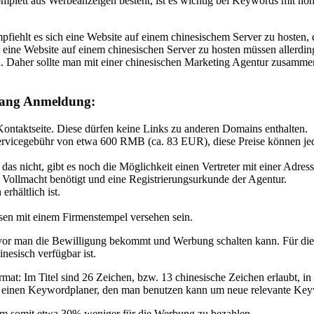
mplett aus Werbeanzeigen besteht, ist es wichtig bei Keywords mit h
ehlt es sich eine Website auf einem chinesischem Server zu hosten, d
eine Website auf einem chinesischen Server zu hosten müssen allerdi
na. Daher sollte man mit einer chinesischen Marketing Agentur zusamm
guang Anmeldung:
ontaktseite. Diese dürfen keine Links zu anderen Domains enthalten.
vicegebühr von etwa 600 RMB (ca. 83 EUR), diese Preise können jedoc
 nicht, gibt es noch die Möglichkeit einen Vertreter mit einer Adres
 Vollmacht benötigt und eine Registrierungsurkunde der Agentur.
rhältlich ist.
sen mit einem Firmenstempel versehen sein.
 man die Bewilligung bekommt und Werbung schalten kann. Für die Er
esisch verfügbar ist.
at: Im Titel sind 26 Zeichen, bzw. 13 chinesische Zeichen erlaubt, in
bt einen Keywordplaner, den man benutzen kann um neue relevante Key
, um somit etwa 30% weniger für die Werbung zu bezahlen.