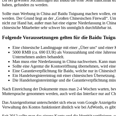
Da bei gewissen Suchanfragen auf Baidu die erste Seite manchmal ko
haben, gefunden zu werden.
Sollte man Werbung in China auf Baidu Tuiguang machen wollen, empfi
werden. Der Grund liegt an der „Großen Chinesischen Firewall“. Um 
nicht zur Hand hat, außer man hat eine eigene Niederlassung in Chi
chinesische Mitarbeiter sehr schwer bis unmöglich durchführbar ist.
Folgende Voraussetzungen gelten für die Baidu Tui
Eine chinesische Landingpage mit einer „Über uns“ und einer K
5000 RMB (ca. 690 EUR) als Vorauszahlung und eine Jahresser
Unternehmen anders behandelt.
Man muss eine Niederlassung in China nachweisen. Kann man das
Sollte eine Agentur die Kontoeröffnung übernehmen, wird eine
Eine Garantieverpflichtung für Baidu, welche nur in Chinesisch e
Ein Handelsregistereintrag mit einer chinesischen Übersetzung.
Die Handelsregistereinträge und die Garantieverpflichtung müs
Nach Einreichung der Dokumente muss man 2-4 Wochen warten, bevor
Muttersprache genommen werden, auch weil das Interface nur auf Chin
Das Anzeigenformat unterscheidet sich etwas vom Google Anzeigeform
Verwaltung des Kontos funktioniert ähnlich wie bei AdWords, es gi
Seit 2012 sollte man das eigene Konto und die Identität verifizieren