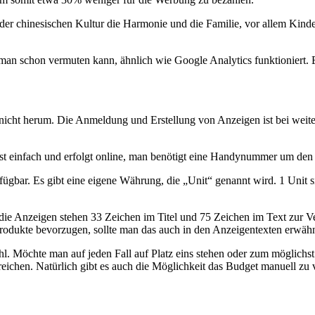
er chinesischen Kultur die Harmonie und die Familie, vor allem Kinder,
an schon vermuten kann, ähnlich wie Google Analytics funktioniert. Es 
t herum. Die Anmeldung und Erstellung von Anzeigen ist bei weitem n
st einfach und erfolgt online, man benötigt eine Handynummer um den 
erfügbar. Es gibt eine eigene Währung, die „Unit“ genannt wird. 1 Unit
 die Anzeigen stehen 33 Zeichen im Titel und 75 Zeichen im Text zur Ve
Produkte bevorzugen, sollte man das auch in den Anzeigentexten erwäh
hl. Möchte man auf jeden Fall auf Platz eins stehen oder zum möglich
ichen. Natürlich gibt es auch die Möglichkeit das Budget manuell zu 