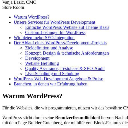
Vanja Lazic, CMO
Store Room
Warum WordPress?
Unsere Services für WordPress Development
Einfache WordPress-Website auf Theme-Basis
Custom-Lösungen für WordPress
Wir bieten mehr: SEO-Integration
Der Ablauf eines WordPress-Development-Projekts
Zieldefinition und Analyse
Konzept, Design & technische Anforderungen
Development
Website-Befüllung
Quality Assurance, Testphase & SEO-Audit
Live-Schaltung und Schulung
WordPress Web Development Angebote & Preise
Branchen, in denen wir Erfahrung haben
Warum WordPress?
Für die Websites, die wir programmieren, nutzen wir das bewährt
WordPress sticht durch seine
Benutzerfreundlichkeit
hervor. Nach d
mit dem Page Builder Gutenberg, der mithilfe von Block-Features die